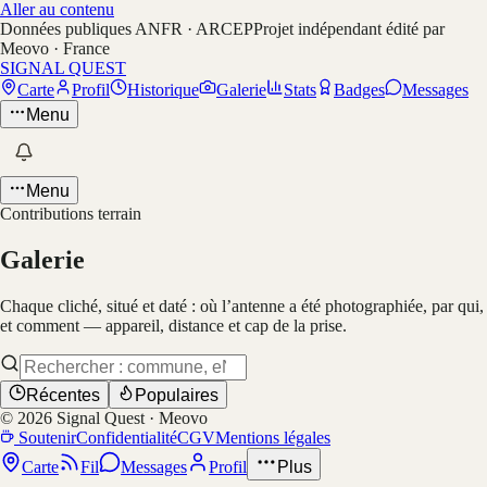
Aller au contenu
Données publiques ANFR · ARCEP
Projet indépendant édité par
Meovo · France
SIGNAL QUEST
Carte
Profil
Historique
Galerie
Stats
Badges
Messages
Menu
Menu
Contributions terrain
Galerie
Chaque cliché, situé et daté : où l’antenne a été photographiée, par qui,
et comment — appareil, distance et cap de la prise.
Récentes
Populaires
©
2026
Signal Quest · Meovo
Soutenir
Confidentialité
CGV
Mentions légales
Carte
Fil
Messages
Profil
Plus