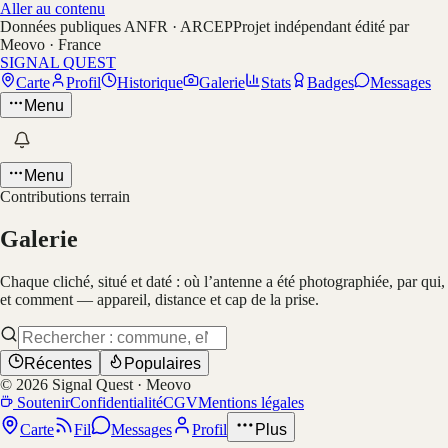
Aller au contenu
Données publiques ANFR · ARCEP
Projet indépendant édité par
Meovo · France
SIGNAL QUEST
Carte
Profil
Historique
Galerie
Stats
Badges
Messages
Menu
Menu
Contributions terrain
Galerie
Chaque cliché, situé et daté : où l’antenne a été photographiée, par qui,
et comment — appareil, distance et cap de la prise.
Récentes
Populaires
©
2026
Signal Quest · Meovo
Soutenir
Confidentialité
CGV
Mentions légales
Carte
Fil
Messages
Profil
Plus