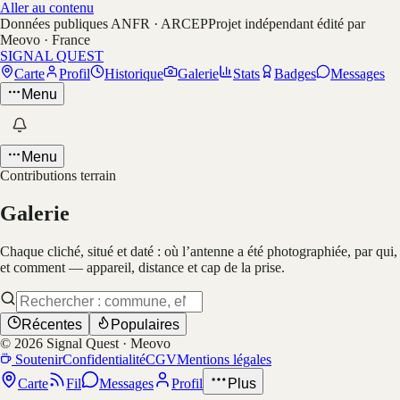
Aller au contenu
Données publiques ANFR · ARCEP
Projet indépendant édité par
Meovo · France
SIGNAL QUEST
Carte
Profil
Historique
Galerie
Stats
Badges
Messages
Menu
Menu
Contributions terrain
Galerie
Chaque cliché, situé et daté : où l’antenne a été photographiée, par qui,
et comment — appareil, distance et cap de la prise.
Récentes
Populaires
©
2026
Signal Quest · Meovo
Soutenir
Confidentialité
CGV
Mentions légales
Carte
Fil
Messages
Profil
Plus