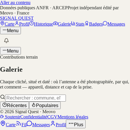
Aller au contenu
Données publiques ANFR · ARCEP
Projet indépendant édité par
Meovo · France
SIGNAL QUEST
Carte
Profil
Historique
Galerie
Stats
Badges
Messages
Menu
Menu
Contributions terrain
Galerie
Chaque cliché, situé et daté : où l’antenne a été photographiée, par qui,
et comment — appareil, distance et cap de la prise.
Récentes
Populaires
©
2026
Signal Quest · Meovo
Soutenir
Confidentialité
CGV
Mentions légales
Carte
Fil
Messages
Profil
Plus