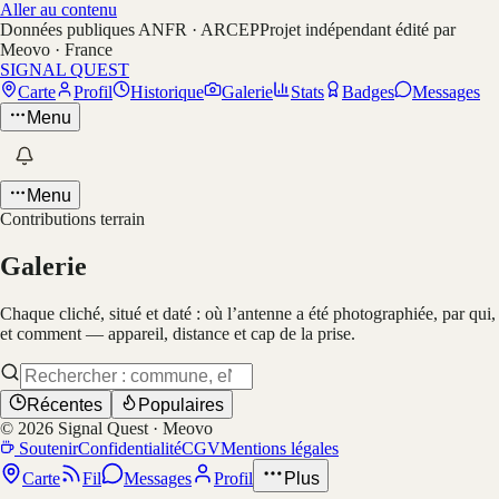
Aller au contenu
Données publiques ANFR · ARCEP
Projet indépendant édité par
Meovo · France
SIGNAL QUEST
Carte
Profil
Historique
Galerie
Stats
Badges
Messages
Menu
Menu
Contributions terrain
Galerie
Chaque cliché, situé et daté : où l’antenne a été photographiée, par qui,
et comment — appareil, distance et cap de la prise.
Récentes
Populaires
©
2026
Signal Quest · Meovo
Soutenir
Confidentialité
CGV
Mentions légales
Carte
Fil
Messages
Profil
Plus