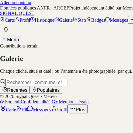
Aller au contenu
Données publiques ANFR · ARCEP
Projet indépendant édité par Meo
SIGNAL QUEST
Carte
Profil
Historique
Galerie
Stats
Badges
Messages
Menu
Contributions terrain
Galerie
Chaque cliché, situé et daté : où l’antenne a été photographiée, par qui
Récentes
Populaires
©
2026
Signal Quest · Meovo
Soutenir
Confidentialité
CGV
Mentions légales
Carte
Fil
Messages
Profil
Plus