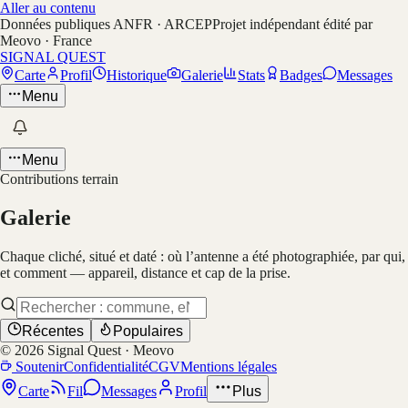
Aller au contenu
Données publiques ANFR · ARCEP
Projet indépendant édité par
Meovo · France
SIGNAL QUEST
Carte
Profil
Historique
Galerie
Stats
Badges
Messages
Menu
Menu
Contributions terrain
Galerie
Chaque cliché, situé et daté : où l’antenne a été photographiée, par qui,
et comment — appareil, distance et cap de la prise.
Récentes
Populaires
©
2026
Signal Quest · Meovo
Soutenir
Confidentialité
CGV
Mentions légales
Carte
Fil
Messages
Profil
Plus