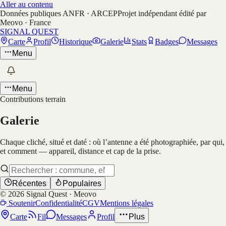
Aller au contenu
Données publiques ANFR · ARCEP
Projet indépendant édité par
Meovo · France
SIGNAL QUEST
Carte
Profil
Historique
Galerie
Stats
Badges
Messages
Menu
Menu
Contributions terrain
Galerie
Chaque cliché, situé et daté : où l’antenne a été photographiée, par qui,
et comment — appareil, distance et cap de la prise.
Récentes
Populaires
©
2026
Signal Quest · Meovo
Soutenir
Confidentialité
CGV
Mentions légales
Carte
Fil
Messages
Profil
Plus