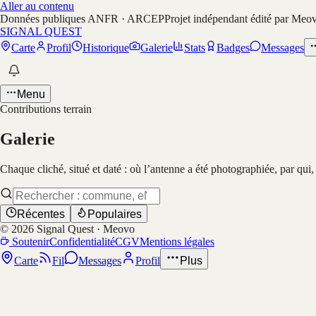
Aller au contenu
Données publiques ANFR · ARCEP
Projet indépendant édité par Meo
SIGNAL QUEST
Carte
Profil
Historique
Galerie
Stats
Badges
Messages
Menu
Contributions terrain
Galerie
Chaque cliché, situé et daté : où l’antenne a été photographiée, par qui
Récentes
Populaires
©
2026
Signal Quest · Meovo
Soutenir
Confidentialité
CGV
Mentions légales
Carte
Fil
Messages
Profil
Plus