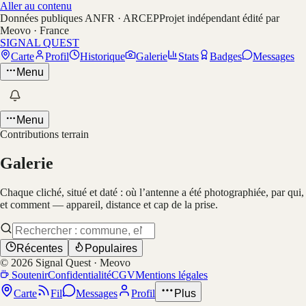
Aller au contenu
Données publiques ANFR · ARCEP
Projet indépendant édité par
Meovo · France
SIGNAL QUEST
Carte
Profil
Historique
Galerie
Stats
Badges
Messages
Menu
Menu
Contributions terrain
Galerie
Chaque cliché, situé et daté : où l’antenne a été photographiée, par qui,
et comment — appareil, distance et cap de la prise.
Récentes
Populaires
©
2026
Signal Quest · Meovo
Soutenir
Confidentialité
CGV
Mentions légales
Carte
Fil
Messages
Profil
Plus