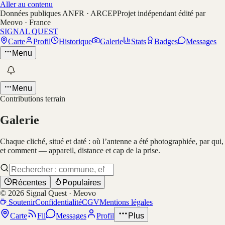
Aller au contenu
Données publiques ANFR · ARCEP
Projet indépendant édité par
Meovo · France
SIGNAL QUEST
Carte
Profil
Historique
Galerie
Stats
Badges
Messages
Menu
Menu
Contributions terrain
Galerie
Chaque cliché, situé et daté : où l’antenne a été photographiée, par qui,
et comment — appareil, distance et cap de la prise.
Récentes
Populaires
©
2026
Signal Quest · Meovo
Soutenir
Confidentialité
CGV
Mentions légales
Carte
Fil
Messages
Profil
Plus