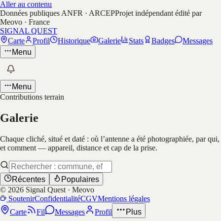
Aller au contenu
Données publiques ANFR · ARCEP
Projet indépendant édité par
Meovo · France
SIGNAL QUEST
Carte
Profil
Historique
Galerie
Stats
Badges
Messages
Menu
Menu
Contributions terrain
Galerie
Chaque cliché, situé et daté : où l’antenne a été photographiée, par qui,
et comment — appareil, distance et cap de la prise.
Récentes
Populaires
©
2026
Signal Quest · Meovo
Soutenir
Confidentialité
CGV
Mentions légales
Carte
Fil
Messages
Profil
Plus