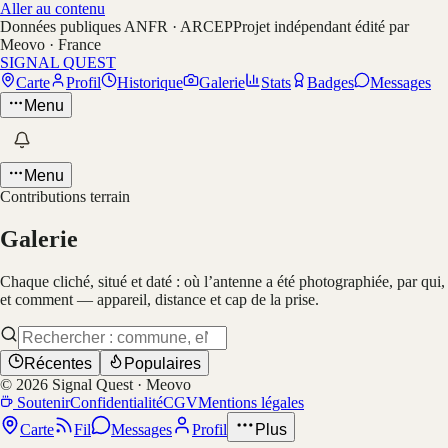
Aller au contenu
Données publiques ANFR · ARCEP
Projet indépendant édité par
Meovo · France
SIGNAL QUEST
Carte
Profil
Historique
Galerie
Stats
Badges
Messages
Menu
Menu
Contributions terrain
Galerie
Chaque cliché, situé et daté : où l’antenne a été photographiée, par qui,
et comment — appareil, distance et cap de la prise.
Récentes
Populaires
©
2026
Signal Quest · Meovo
Soutenir
Confidentialité
CGV
Mentions légales
Carte
Fil
Messages
Profil
Plus