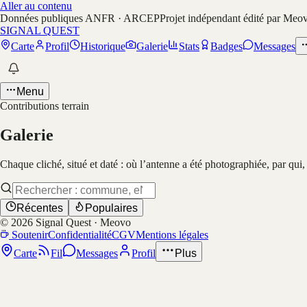
Aller au contenu
Données publiques ANFR · ARCEP
Projet indépendant édité par Meo
SIGNAL QUEST
Carte
Profil
Historique
Galerie
Stats
Badges
Messages
Menu
Contributions terrain
Galerie
Chaque cliché, situé et daté : où l’antenne a été photographiée, par qui
Récentes
Populaires
©
2026
Signal Quest · Meovo
Soutenir
Confidentialité
CGV
Mentions légales
Carte
Fil
Messages
Profil
Plus