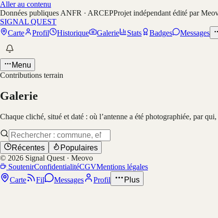
Aller au contenu
Données publiques ANFR · ARCEP
Projet indépendant édité par Meo
SIGNAL QUEST
Carte
Profil
Historique
Galerie
Stats
Badges
Messages
Menu
Contributions terrain
Galerie
Chaque cliché, situé et daté : où l’antenne a été photographiée, par qui
Récentes
Populaires
©
2026
Signal Quest · Meovo
Soutenir
Confidentialité
CGV
Mentions légales
Carte
Fil
Messages
Profil
Plus