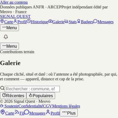
Aller au contenu
Données publiques ANFR · ARCEP
Projet indépendant édité par
Meovo · France
SIGNAL QUEST
Carte
Profil
Historique
Galerie
Stats
Badges
Messages
Menu
Menu
Contributions terrain
Galerie
Chaque cliché, situé et daté : où l’antenne a été photographiée, par qui,
et comment — appareil, distance et cap de la prise.
Récentes
Populaires
©
2026
Signal Quest · Meovo
Soutenir
Confidentialité
CGV
Mentions légales
Carte
Fil
Messages
Profil
Plus