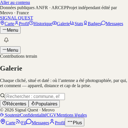
Aller au contenu
Données publiques ANFR · ARCEP
Projet indépendant édité par
Meovo · France
SIGNAL QUEST
Carte
Profil
Historique
Galerie
Stats
Badges
Messages
Menu
Menu
Contributions terrain
Galerie
Chaque cliché, situé et daté : où l’antenne a été photographiée, par qui,
et comment — appareil, distance et cap de la prise.
Récentes
Populaires
©
2026
Signal Quest · Meovo
Soutenir
Confidentialité
CGV
Mentions légales
Carte
Fil
Messages
Profil
Plus