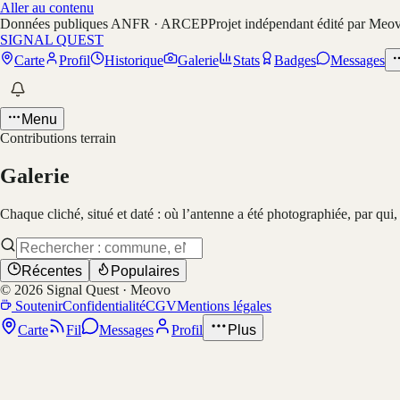
Aller au contenu
Données publiques ANFR · ARCEP
Projet indépendant édité par Meo
SIGNAL QUEST
Carte
Profil
Historique
Galerie
Stats
Badges
Messages
Menu
Contributions terrain
Galerie
Chaque cliché, situé et daté : où l’antenne a été photographiée, par qui
Récentes
Populaires
©
2026
Signal Quest · Meovo
Soutenir
Confidentialité
CGV
Mentions légales
Carte
Fil
Messages
Profil
Plus