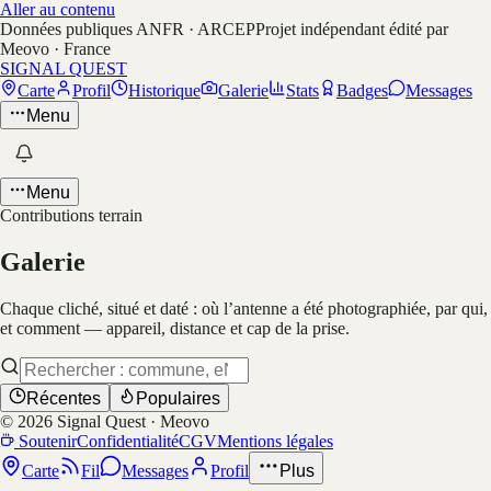
Aller au contenu
Données publiques ANFR · ARCEP
Projet indépendant édité par
Meovo · France
SIGNAL QUEST
Carte
Profil
Historique
Galerie
Stats
Badges
Messages
Menu
Menu
Contributions terrain
Galerie
Chaque cliché, situé et daté : où l’antenne a été photographiée, par qui,
et comment — appareil, distance et cap de la prise.
Récentes
Populaires
©
2026
Signal Quest · Meovo
Soutenir
Confidentialité
CGV
Mentions légales
Carte
Fil
Messages
Profil
Plus