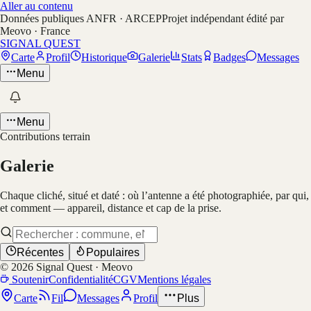
Aller au contenu
Données publiques ANFR · ARCEP
Projet indépendant édité par
Meovo · France
SIGNAL QUEST
Carte
Profil
Historique
Galerie
Stats
Badges
Messages
Menu
Menu
Contributions terrain
Galerie
Chaque cliché, situé et daté : où l’antenne a été photographiée, par qui,
et comment — appareil, distance et cap de la prise.
Récentes
Populaires
©
2026
Signal Quest · Meovo
Soutenir
Confidentialité
CGV
Mentions légales
Carte
Fil
Messages
Profil
Plus