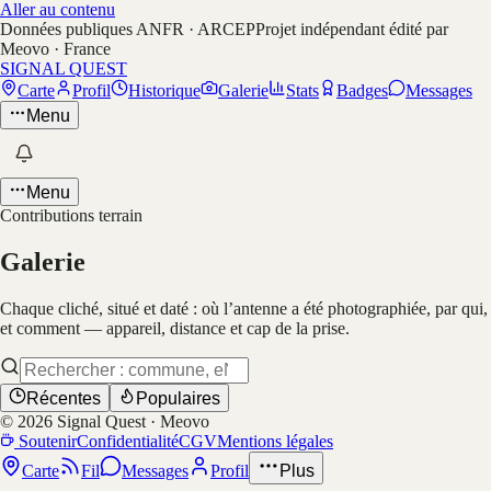
Aller au contenu
Données publiques ANFR · ARCEP
Projet indépendant édité par
Meovo · France
SIGNAL QUEST
Carte
Profil
Historique
Galerie
Stats
Badges
Messages
Menu
Menu
Contributions terrain
Galerie
Chaque cliché, situé et daté : où l’antenne a été photographiée, par qui,
et comment — appareil, distance et cap de la prise.
Récentes
Populaires
©
2026
Signal Quest · Meovo
Soutenir
Confidentialité
CGV
Mentions légales
Carte
Fil
Messages
Profil
Plus