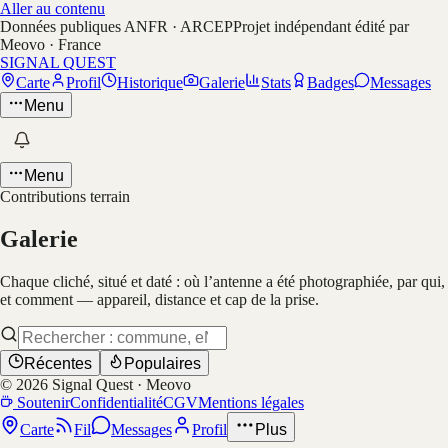
Aller au contenu
Données publiques ANFR · ARCEP
Projet indépendant édité par
Meovo · France
SIGNAL QUEST
Carte
Profil
Historique
Galerie
Stats
Badges
Messages
Menu
Menu
Contributions terrain
Galerie
Chaque cliché, situé et daté : où l’antenne a été photographiée, par qui,
et comment — appareil, distance et cap de la prise.
Récentes
Populaires
©
2026
Signal Quest · Meovo
Soutenir
Confidentialité
CGV
Mentions légales
Carte
Fil
Messages
Profil
Plus