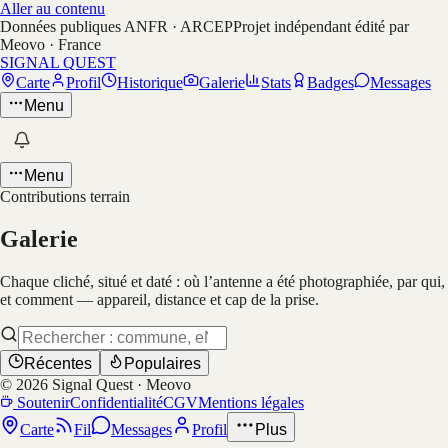
Aller au contenu
Données publiques ANFR · ARCEP
Projet indépendant édité par
Meovo · France
SIGNAL QUEST
Carte
Profil
Historique
Galerie
Stats
Badges
Messages
Menu
Menu
Contributions terrain
Galerie
Chaque cliché, situé et daté : où l’antenne a été photographiée, par qui,
et comment — appareil, distance et cap de la prise.
Récentes
Populaires
©
2026
Signal Quest · Meovo
Soutenir
Confidentialité
CGV
Mentions légales
Carte
Fil
Messages
Profil
Plus