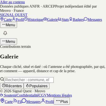
Aller au contenu
Données publiques ANFR · ARCEP
Projet indépendant édité par
Meovo · France
SIGNAL QUEST
Carte
Profil
Historique
Galerie
Stats
Badges
Messages
Menu
Menu
Contributions terrain
Galerie
Chaque cliché, situé et daté : où l’antenne a été photographiée, par qui,
et comment — appareil, distance et cap de la prise.
Récentes
Populaires
©
2026
Signal Quest · Meovo
Soutenir
Confidentialité
CGV
Mentions légales
Carte
Fil
Messages
Profil
Plus