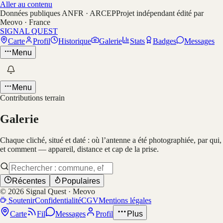
Aller au contenu
Données publiques ANFR · ARCEP
Projet indépendant édité par
Meovo · France
SIGNAL QUEST
Carte
Profil
Historique
Galerie
Stats
Badges
Messages
Menu
Menu
Contributions terrain
Galerie
Chaque cliché, situé et daté : où l’antenne a été photographiée, par qui,
et comment — appareil, distance et cap de la prise.
Récentes
Populaires
©
2026
Signal Quest · Meovo
Soutenir
Confidentialité
CGV
Mentions légales
Carte
Fil
Messages
Profil
Plus