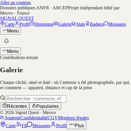
Aller au contenu
Données publiques ANFR · ARCEP
Projet indépendant édité par
Meovo · France
SIGNAL QUEST
Carte
Profil
Historique
Galerie
Stats
Badges
Messages
Menu
Menu
Contributions terrain
Galerie
Chaque cliché, situé et daté : où l’antenne a été photographiée, par qui,
et comment — appareil, distance et cap de la prise.
Récentes
Populaires
©
2026
Signal Quest · Meovo
Soutenir
Confidentialité
CGV
Mentions légales
Carte
Fil
Messages
Profil
Plus