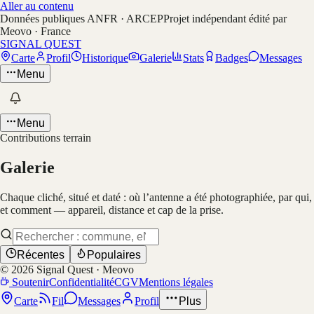
Aller au contenu
Données publiques ANFR · ARCEP
Projet indépendant édité par
Meovo · France
SIGNAL QUEST
Carte
Profil
Historique
Galerie
Stats
Badges
Messages
Menu
Menu
Contributions terrain
Galerie
Chaque cliché, situé et daté : où l’antenne a été photographiée, par qui,
et comment — appareil, distance et cap de la prise.
Récentes
Populaires
©
2026
Signal Quest · Meovo
Soutenir
Confidentialité
CGV
Mentions légales
Carte
Fil
Messages
Profil
Plus