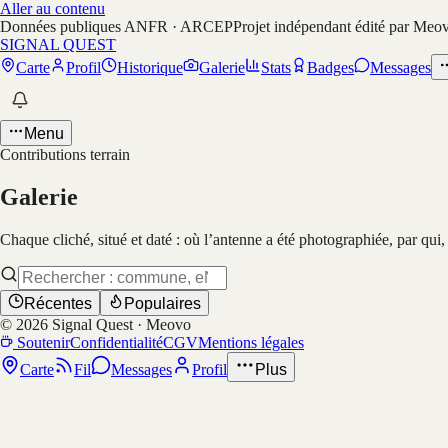
Aller au contenu
Données publiques ANFR · ARCEP
Projet indépendant édité par Meo
SIGNAL QUEST
Carte
Profil
Historique
Galerie
Stats
Badges
Messages
Menu
Contributions terrain
Galerie
Chaque cliché, situé et daté : où l’antenne a été photographiée, par qui
Récentes
Populaires
©
2026
Signal Quest · Meovo
Soutenir
Confidentialité
CGV
Mentions légales
Carte
Fil
Messages
Profil
Plus