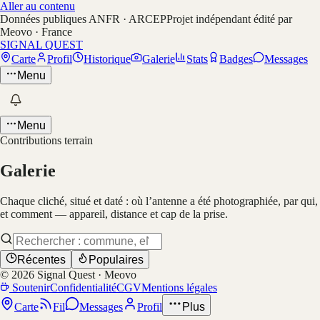
Aller au contenu
Données publiques ANFR · ARCEP
Projet indépendant édité par
Meovo · France
SIGNAL QUEST
Carte
Profil
Historique
Galerie
Stats
Badges
Messages
Menu
Menu
Contributions terrain
Galerie
Chaque cliché, situé et daté : où l’antenne a été photographiée, par qui,
et comment — appareil, distance et cap de la prise.
Récentes
Populaires
©
2026
Signal Quest · Meovo
Soutenir
Confidentialité
CGV
Mentions légales
Carte
Fil
Messages
Profil
Plus