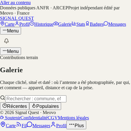
Aller au contenu
Données publiques ANFR · ARCEP
Projet indépendant édité par
Meovo · France
SIGNAL QUEST
Carte
Profil
Historique
Galerie
Stats
Badges
Messages
Menu
Menu
Contributions terrain
Galerie
Chaque cliché, situé et daté : où l’antenne a été photographiée, par qui,
et comment — appareil, distance et cap de la prise.
Récentes
Populaires
©
2026
Signal Quest · Meovo
Soutenir
Confidentialité
CGV
Mentions légales
Carte
Fil
Messages
Profil
Plus