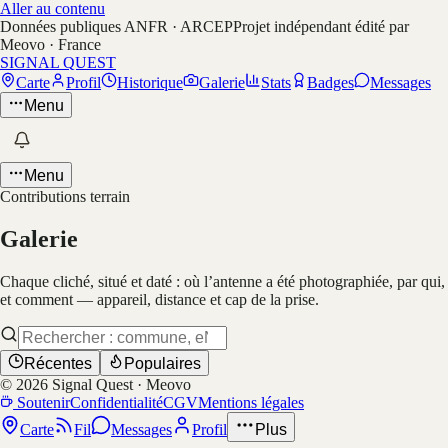
Aller au contenu
Données publiques ANFR · ARCEP
Projet indépendant édité par
Meovo · France
SIGNAL QUEST
Carte
Profil
Historique
Galerie
Stats
Badges
Messages
Menu
Menu
Contributions terrain
Galerie
Chaque cliché, situé et daté : où l’antenne a été photographiée, par qui,
et comment — appareil, distance et cap de la prise.
Récentes
Populaires
©
2026
Signal Quest · Meovo
Soutenir
Confidentialité
CGV
Mentions légales
Carte
Fil
Messages
Profil
Plus