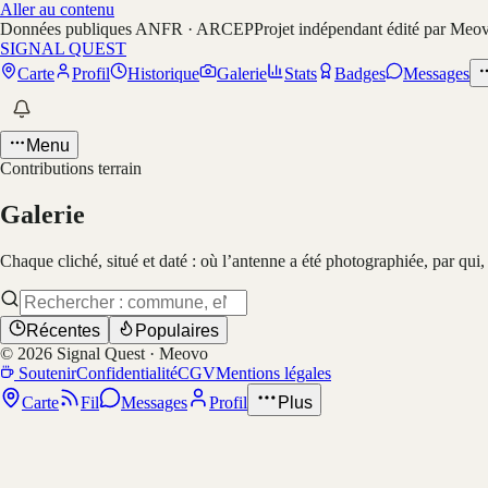
Aller au contenu
Données publiques ANFR · ARCEP
Projet indépendant édité par Meo
SIGNAL QUEST
Carte
Profil
Historique
Galerie
Stats
Badges
Messages
Menu
Contributions terrain
Galerie
Chaque cliché, situé et daté : où l’antenne a été photographiée, par qui
Récentes
Populaires
©
2026
Signal Quest · Meovo
Soutenir
Confidentialité
CGV
Mentions légales
Carte
Fil
Messages
Profil
Plus