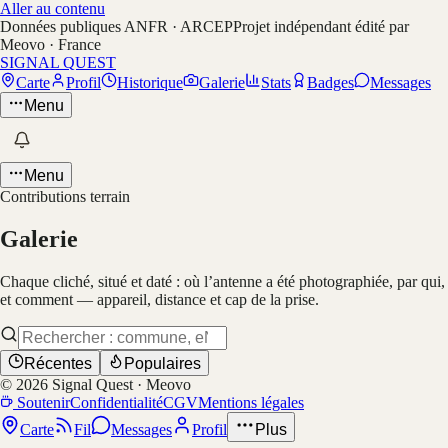
Aller au contenu
Données publiques ANFR · ARCEP
Projet indépendant édité par
Meovo · France
SIGNAL QUEST
Carte
Profil
Historique
Galerie
Stats
Badges
Messages
Menu
Menu
Contributions terrain
Galerie
Chaque cliché, situé et daté : où l’antenne a été photographiée, par qui,
et comment — appareil, distance et cap de la prise.
Récentes
Populaires
©
2026
Signal Quest · Meovo
Soutenir
Confidentialité
CGV
Mentions légales
Carte
Fil
Messages
Profil
Plus