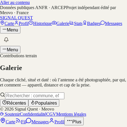
Aller au contenu
Données publiques ANFR · ARCEP
Projet indépendant édité par
Meovo · France
SIGNAL QUEST
Carte
Profil
Historique
Galerie
Stats
Badges
Messages
Menu
Menu
Contributions terrain
Galerie
Chaque cliché, situé et daté : où l’antenne a été photographiée, par qui,
et comment — appareil, distance et cap de la prise.
Récentes
Populaires
©
2026
Signal Quest · Meovo
Soutenir
Confidentialité
CGV
Mentions légales
Carte
Fil
Messages
Profil
Plus