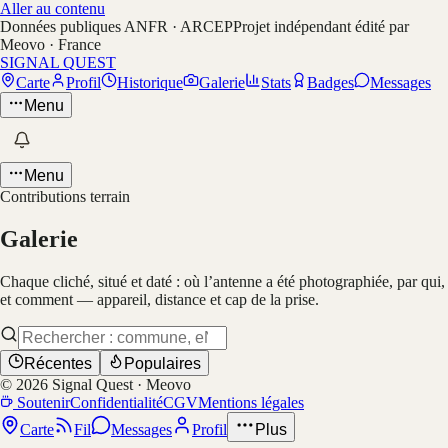
Aller au contenu
Données publiques ANFR · ARCEP
Projet indépendant édité par
Meovo · France
SIGNAL QUEST
Carte
Profil
Historique
Galerie
Stats
Badges
Messages
Menu
Menu
Contributions terrain
Galerie
Chaque cliché, situé et daté : où l’antenne a été photographiée, par qui,
et comment — appareil, distance et cap de la prise.
Récentes
Populaires
©
2026
Signal Quest · Meovo
Soutenir
Confidentialité
CGV
Mentions légales
Carte
Fil
Messages
Profil
Plus