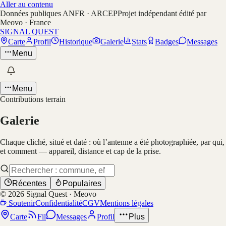
Aller au contenu
Données publiques ANFR · ARCEP
Projet indépendant édité par
Meovo · France
SIGNAL QUEST
Carte
Profil
Historique
Galerie
Stats
Badges
Messages
Menu
Menu
Contributions terrain
Galerie
Chaque cliché, situé et daté : où l’antenne a été photographiée, par qui,
et comment — appareil, distance et cap de la prise.
Récentes
Populaires
©
2026
Signal Quest · Meovo
Soutenir
Confidentialité
CGV
Mentions légales
Carte
Fil
Messages
Profil
Plus