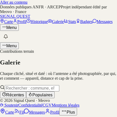
Aller au contenu
Données publiques ANFR · ARCEP
Projet indépendant édité par
Meovo · France
SIGNAL QUEST
Carte
Profil
Historique
Galerie
Stats
Badges
Messages
Menu
Menu
Contributions terrain
Galerie
Chaque cliché, situé et daté : où l’antenne a été photographiée, par qui,
et comment — appareil, distance et cap de la prise.
Récentes
Populaires
©
2026
Signal Quest · Meovo
Soutenir
Confidentialité
CGV
Mentions légales
Carte
Fil
Messages
Profil
Plus