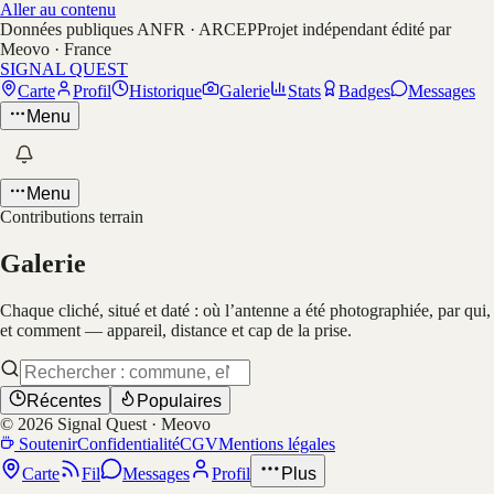
Aller au contenu
Données publiques ANFR · ARCEP
Projet indépendant édité par
Meovo · France
SIGNAL QUEST
Carte
Profil
Historique
Galerie
Stats
Badges
Messages
Menu
Menu
Contributions terrain
Galerie
Chaque cliché, situé et daté : où l’antenne a été photographiée, par qui,
et comment — appareil, distance et cap de la prise.
Récentes
Populaires
©
2026
Signal Quest · Meovo
Soutenir
Confidentialité
CGV
Mentions légales
Carte
Fil
Messages
Profil
Plus