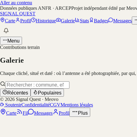
Aller au contenu
Données publiques ANFR · ARCEP
Projet indépendant édité par Meo
SIGNAL QUEST
Carte
Profil
Historique
Galerie
Stats
Badges
Messages
Menu
Contributions terrain
Galerie
Chaque cliché, situé et daté : où l’antenne a été photographiée, par qui
Récentes
Populaires
©
2026
Signal Quest · Meovo
Soutenir
Confidentialité
CGV
Mentions légales
Carte
Fil
Messages
Profil
Plus