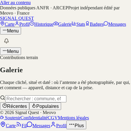
Aller au contenu
Données publiques ANFR · ARCEP
Projet indépendant édité par
Meovo · France
SIGNAL QUEST
Carte
Profil
Historique
Galerie
Stats
Badges
Messages
Menu
Menu
Contributions terrain
Galerie
Chaque cliché, situé et daté : où l’antenne a été photographiée, par qui,
et comment — appareil, distance et cap de la prise.
Récentes
Populaires
©
2026
Signal Quest · Meovo
Soutenir
Confidentialité
CGV
Mentions légales
Carte
Fil
Messages
Profil
Plus