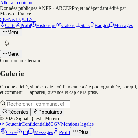
Aller au contenu
Données publiques ANFR · ARCEP
Projet indépendant édité par
Meovo · France
SIGNAL QUEST
Carte
Profil
Historique
Galerie
Stats
Badges
Messages
Menu
Menu
Contributions terrain
Galerie
Chaque cliché, situé et daté : où l’antenne a été photographiée, par qui,
et comment — appareil, distance et cap de la prise.
Récentes
Populaires
©
2026
Signal Quest · Meovo
Soutenir
Confidentialité
CGV
Mentions légales
Carte
Fil
Messages
Profil
Plus