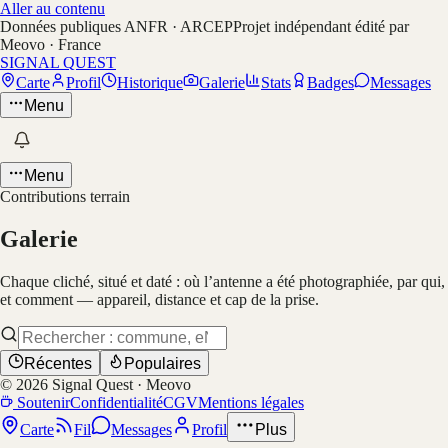
Aller au contenu
Données publiques ANFR · ARCEP
Projet indépendant édité par
Meovo · France
SIGNAL QUEST
Carte
Profil
Historique
Galerie
Stats
Badges
Messages
Menu
Menu
Contributions terrain
Galerie
Chaque cliché, situé et daté : où l’antenne a été photographiée, par qui,
et comment — appareil, distance et cap de la prise.
Récentes
Populaires
©
2026
Signal Quest · Meovo
Soutenir
Confidentialité
CGV
Mentions légales
Carte
Fil
Messages
Profil
Plus