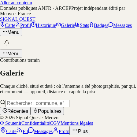
Aller au contenu
Données publiques ANFR · ARCEP
Projet indépendant édité par
Meovo · France
SIGNAL QUEST
Carte
Profil
Historique
Galerie
Stats
Badges
Messages
Menu
Menu
Contributions terrain
Galerie
Chaque cliché, situé et daté : où l’antenne a été photographiée, par qui,
et comment — appareil, distance et cap de la prise.
Récentes
Populaires
©
2026
Signal Quest · Meovo
Soutenir
Confidentialité
CGV
Mentions légales
Carte
Fil
Messages
Profil
Plus