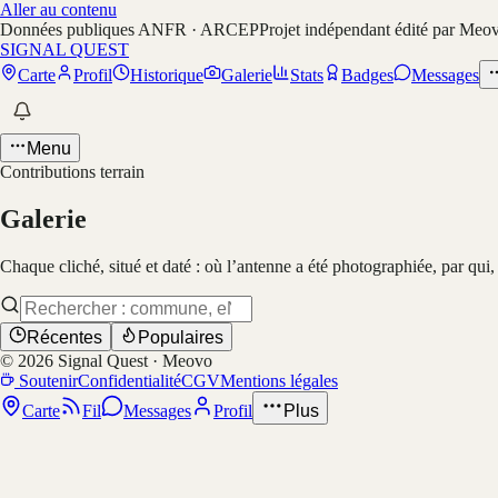
Aller au contenu
Données publiques ANFR · ARCEP
Projet indépendant édité par Meo
SIGNAL QUEST
Carte
Profil
Historique
Galerie
Stats
Badges
Messages
Menu
Contributions terrain
Galerie
Chaque cliché, situé et daté : où l’antenne a été photographiée, par qui
Récentes
Populaires
©
2026
Signal Quest · Meovo
Soutenir
Confidentialité
CGV
Mentions légales
Carte
Fil
Messages
Profil
Plus