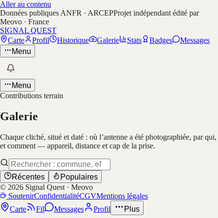
Aller au contenu
Données publiques ANFR · ARCEP
Projet indépendant édité par
Meovo · France
SIGNAL QUEST
Carte
Profil
Historique
Galerie
Stats
Badges
Messages
Menu
Menu
Contributions terrain
Galerie
Chaque cliché, situé et daté : où l’antenne a été photographiée, par qui,
et comment — appareil, distance et cap de la prise.
Récentes
Populaires
©
2026
Signal Quest · Meovo
Soutenir
Confidentialité
CGV
Mentions légales
Carte
Fil
Messages
Profil
Plus