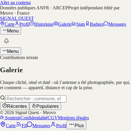
Aller au contenu
Données publiques ANFR · ARCEP
Projet indépendant édité par
Meovo · France
SIGNAL QUEST
Carte
Profil
Historique
Galerie
Stats
Badges
Messages
Menu
Menu
Contributions terrain
Galerie
Chaque cliché, situé et daté : où l’antenne a été photographiée, par qui,
et comment — appareil, distance et cap de la prise.
Récentes
Populaires
©
2026
Signal Quest · Meovo
Soutenir
Confidentialité
CGV
Mentions légales
Carte
Fil
Messages
Profil
Plus