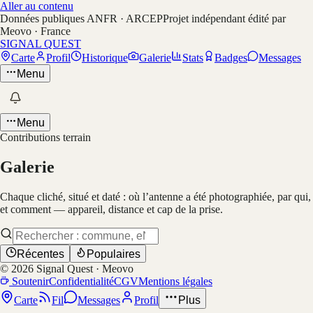
Aller au contenu
Données publiques ANFR · ARCEP
Projet indépendant édité par
Meovo · France
SIGNAL QUEST
Carte
Profil
Historique
Galerie
Stats
Badges
Messages
Menu
Menu
Contributions terrain
Galerie
Chaque cliché, situé et daté : où l’antenne a été photographiée, par qui,
et comment — appareil, distance et cap de la prise.
Récentes
Populaires
©
2026
Signal Quest · Meovo
Soutenir
Confidentialité
CGV
Mentions légales
Carte
Fil
Messages
Profil
Plus