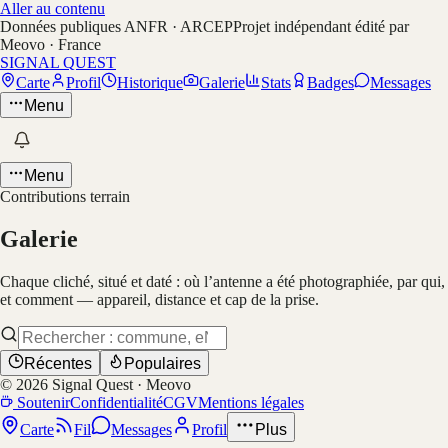
Aller au contenu
Données publiques ANFR · ARCEP
Projet indépendant édité par
Meovo · France
SIGNAL QUEST
Carte
Profil
Historique
Galerie
Stats
Badges
Messages
Menu
Menu
Contributions terrain
Galerie
Chaque cliché, situé et daté : où l’antenne a été photographiée, par qui,
et comment — appareil, distance et cap de la prise.
Récentes
Populaires
©
2026
Signal Quest · Meovo
Soutenir
Confidentialité
CGV
Mentions légales
Carte
Fil
Messages
Profil
Plus