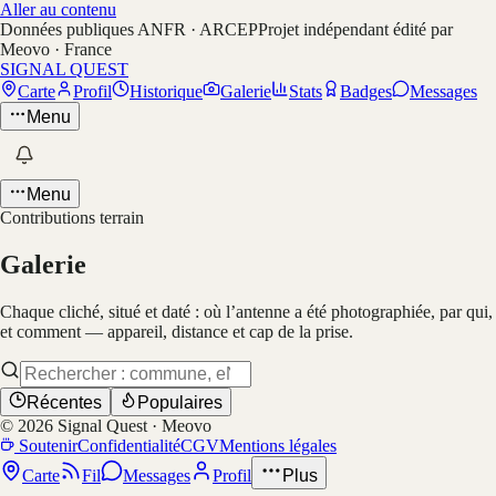
Aller au contenu
Données publiques ANFR · ARCEP
Projet indépendant édité par
Meovo · France
SIGNAL QUEST
Carte
Profil
Historique
Galerie
Stats
Badges
Messages
Menu
Menu
Contributions terrain
Galerie
Chaque cliché, situé et daté : où l’antenne a été photographiée, par qui,
et comment — appareil, distance et cap de la prise.
Récentes
Populaires
©
2026
Signal Quest · Meovo
Soutenir
Confidentialité
CGV
Mentions légales
Carte
Fil
Messages
Profil
Plus