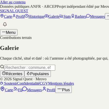
Aller au contenu
Données publiques ANFR · ARCEP
Projet indépendant édité par Meo
SIGNAL QUEST
Carte
Profil
Historique
Galerie
Stats
Badges
Messages
Menu
Contributions terrain
Galerie
Chaque cliché, situé et daté : où l’antenne a été photographiée, par qui
Récentes
Populaires
©
2026
Signal Quest · Meovo
Soutenir
Confidentialité
CGV
Mentions légales
Carte
Fil
Messages
Profil
Plus